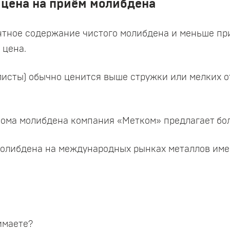
 цена на приём молибдена
ентное содержание чистого молибдена и меньше пр
 цена.
листы) обычно ценится выше стружки или мелких от
лома молибдена компания «Метком» предлагает бо
молибдена на международных рынках металлов име
имаете?