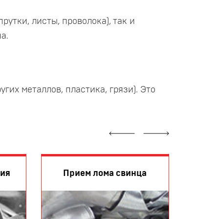
утки, листы, проволока), так и
а.
их металлов, пластика, грязи). Это
Прием
ния
Прием лома свинца