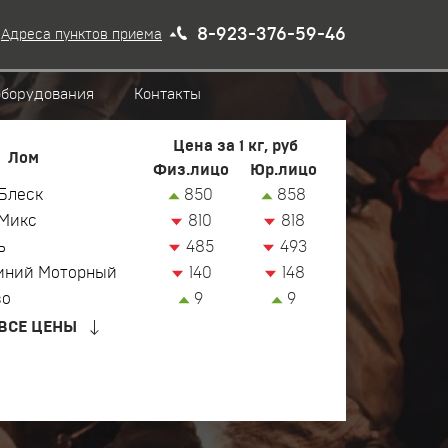
8-923-376-59-46
Адреса пунктов приема
оборудования
Контакты
Цена за 1 кг, руб
Лом
Физ.лицо
Юр.лицо
Блеск
850
858
Микс
810
818
ь
485
493
иний Моторный
140
148
зо
9
9
ВСЕ ЦЕНЫ