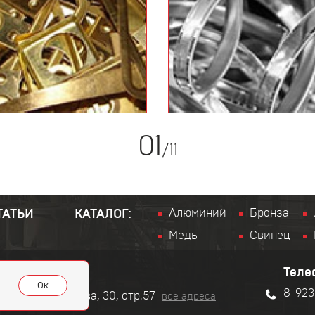
01
/
11
Алюминий
Бронза
ТАТЬИ
КАТАЛОГ:
Медь
Свинец
Теле
Ок
8-923
сандра Матросова, 30, стр.57
все адреса