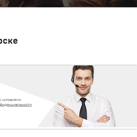
рске
с условиями
нфиденциальности