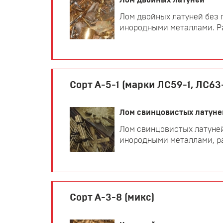
Лом двойных латуней
Лом двойных латуней без 
инородными металлами. Раз
Сорт А-5-1 (марки ЛС59-1, ЛС63
Лом свинцовистых латуне
Лом свинцовистых латуней
инородными металлами, раз
Сорт А-3-8 (микс)