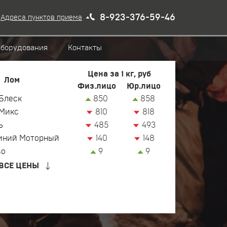
8-923-376-59-46
Адреса пунктов приема
оборудования
Контакты
Цена за 1 кг, руб
Лом
Физ.лицо
Юр.лицо
Блеск
850
858
Микс
810
818
ь
485
493
иний Моторный
140
148
зо
9
9
ВСЕ ЦЕНЫ