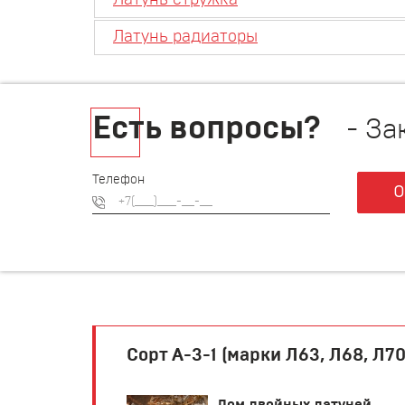
Латунь стружка
Латунь радиаторы
Есть вопросы?
- За
Телефон
О
Сорт А-3-1 (марки Л63, Л68, Л70