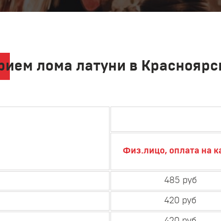
рием лома латуни в Красноярс
Физ.лицо, оплата на к
485 руб
420 руб