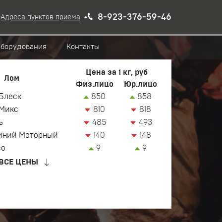
8-923-376-59-46
Адреса пунктов приема
оборудования
Контакты
Цена за 1 кг, руб
Лом
Физ.лицо
Юр.лицо
Блеск
850
858
Микс
810
818
ь
485
493
иний Моторный
140
148
зо
9
9
ВСЕ ЦЕНЫ