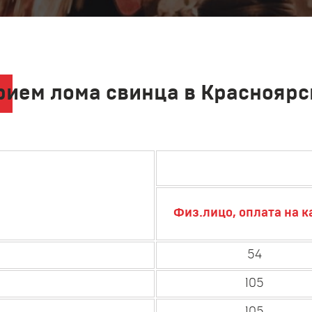
рием лома свинца в Красноярс
Физ.лицо, оплата на к
54
105