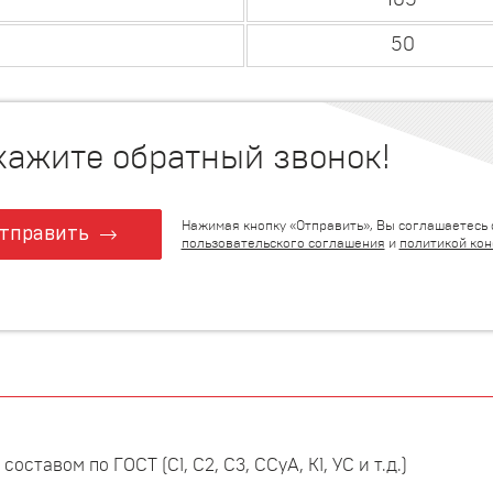
105
50
кажите обратный звонок!
Нажимая кнопку «Отправить», Вы соглашаетесь 
тправить
пользовательского соглашения
и
политикой ко
ставом по ГОСТ (С1, С2, С3, ССуА, К1, УС и т.д.)