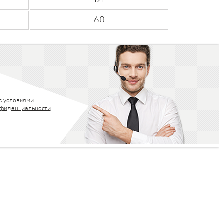
121
60
с условиями
нфиденциальности