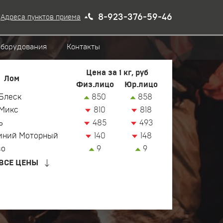
8-923-376-59-46
Адреса пунктов приема
оборудования
Контакты
Цена за 1 кг, руб
Лом
Физ.лицо
Юр.лицо
Блеск
850
858
Микс
810
818
ь
485
493
иний Моторный
140
148
зо
9
9
ВСЕ ЦЕНЫ