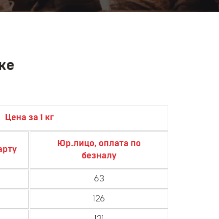
ке
Цена за 1 кг
Юр.лицо, оплата по
арту
безналу
63
126